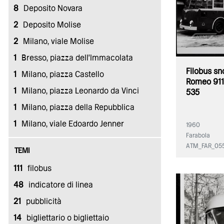
8
Deposito Novara
2
Deposito Molise
2
Milano, viale Molise
1
Bresso, piazza dell'Immacolata
Filobus sn
1
Milano, piazza Castello
Romeo 911 
1
Milano, piazza Leonardo da Vinci
535
1
Milano, piazza della Repubblica
1
Milano, viale Edoardo Jenner
1960
Farabola
ATM_FAR_05
TEMI
111
filobus
48
indicatore di linea
21
pubblicità
14
bigliettario o bigliettaio