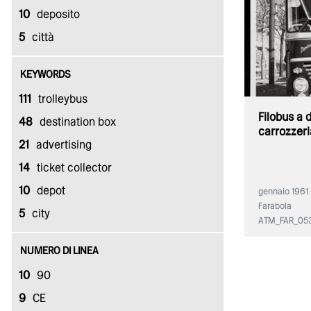
10
deposito
5
città
KEYWORDS
111
trolleybus
Filobus a 
48
destination box
carrozzeria
21
advertising
14
ticket collector
10
depot
gennaio 1961 -
Farabola
5
city
ATM_FAR_05
NUMERO DI LINEA
10
90
9
CE