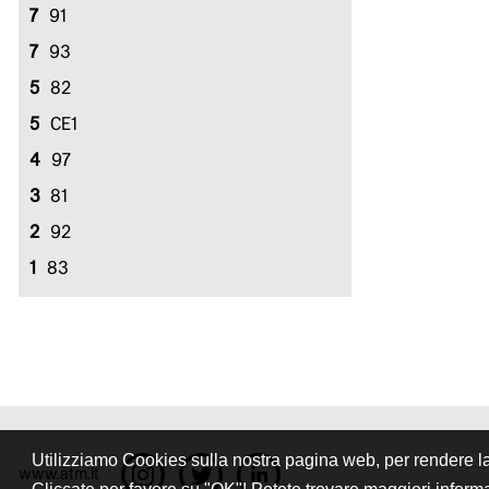
7
91
7
93
5
82
5
CE1
4
97
3
81
2
92
1
83
Utilizziamo Cookies sulla nostra pagina web, per rendere la v
www.atm.it