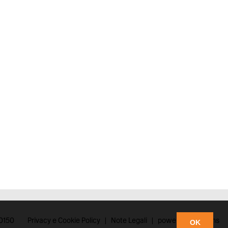
90150
Privacy e Cookie Policy
|
Note Legali
|
powered by xDams
OK