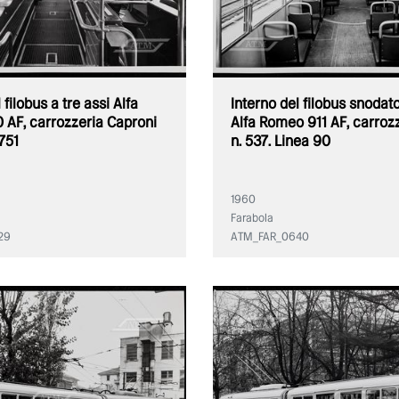
 filobus a tre assi Alfa
Interno del filobus snodato
 AF, carrozzeria Caproni
Alfa Romeo 911 AF, carroz
 751
n. 537. Linea 90
1960
Farabola
29
ATM_FAR_0640