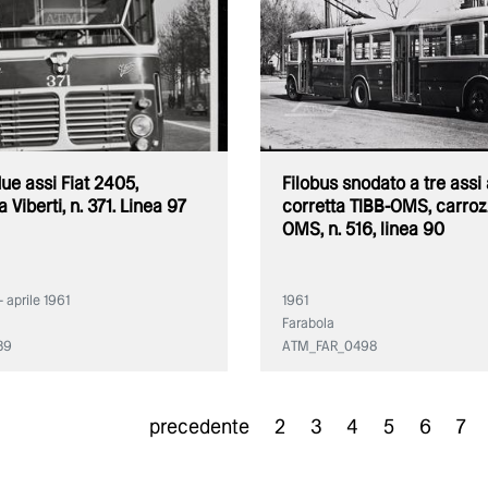
due assi Fiat 2405,
Filobus snodato a tre assi 
 Viberti, n. 371. Linea 97
corretta TIBB-OMS, carroz
OMS, n. 516, linea 90
 aprile 1961
1961
Farabola
39
ATM_FAR_0498
precedente
2
3
4
5
6
7