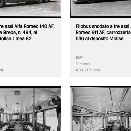
tre assi Alfa Romeo 140 AF,
Filobus snodato a tre assi 
a Breda, n. 484, al
Romeo 911 AF, carrozzeria
olise. Linea 82
536 al deposito Molise
1959
Farabola
24
ATM_FAR_0551