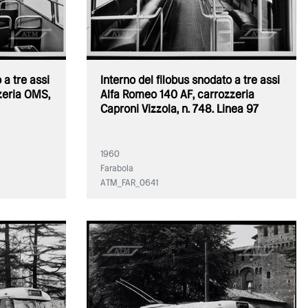
 a tre assi
Interno del filobus snodato a tre assi
zeria OMS,
Alfa Romeo 140 AF, carrozzeria
Caproni Vizzola, n. 748. Linea 97
1960
Farabola
ATM_FAR_0641