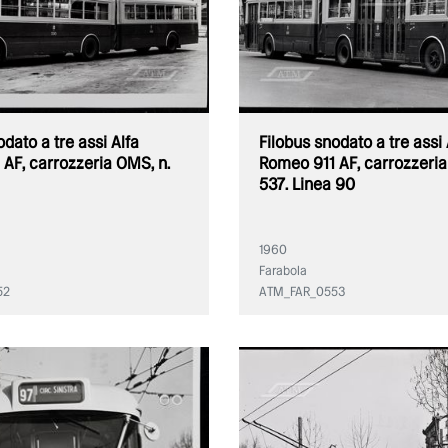
odato a tre assi Alfa
Filobus snodato a tre assi 
AF, carrozzeria OMS, n.
Romeo 911 AF, carrozzeria
537. Linea 90
1960
Farabola
52
ATM_FAR_0553