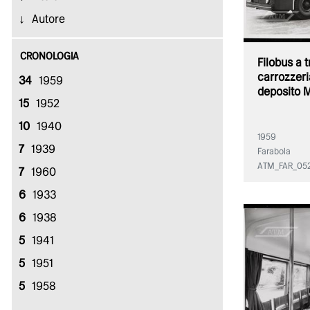
Autore
CRONOLOGIA
Filobus a 
carrozzeri
34
1959
deposito M
15
1952
10
1940
1959
7
1939
Farabola
ATM_FAR_05
7
1960
6
1933
6
1938
5
1941
5
1951
5
1958