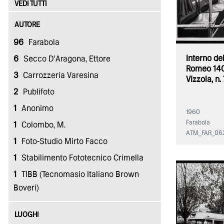
VEDI TUTTI
AUTORE
96
Farabola
Interno del
6
Secco D'Aragona, Ettore
Romeo 140
3
Carrozzeria Varesina
Vizzola, n.
2
Publifoto
1
Anonimo
1960
Farabola
1
Colombo, M.
ATM_FAR_06
1
Foto-Studio Mirto Facco
1
Stabilimento Fototecnico Crimella
1
TIBB (Tecnomasio Italiano Brown
Boveri)
LUOGHI