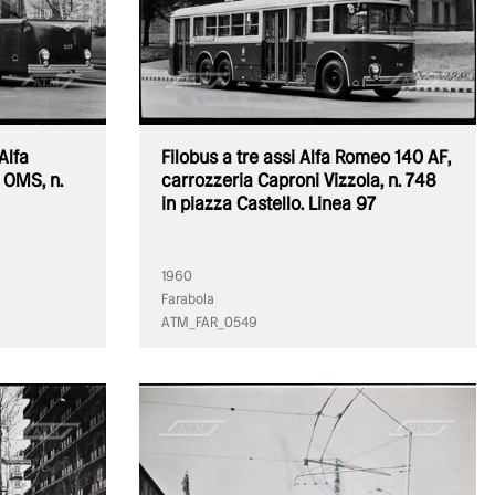
Alfa
Filobus a tre assi Alfa Romeo 140 AF,
 OMS, n.
carrozzeria Caproni Vizzola, n. 748
in piazza Castello. Linea 97
1960
Farabola
ATM_FAR_0549