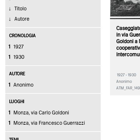
Titolo
Autore
Caseggiato
in via Guer
CRONOLOGIA
Goldoni a 
1
1927
cooperativ
intercomu
1
1930
AUTORE
1927 - 1930
Anonimo
1
Anonimo
ATM_FAR_14
LUOGHI
1
Monza, via Carlo Goldoni
1
Monza, via Francesco Guerrazzi