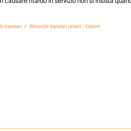
on causare ritardo in servizio non si insista quan
i tranviari
Rimorchi tranviari urbani - Esterni