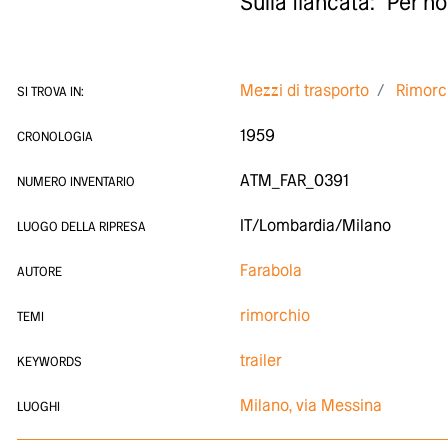
Sulla fiancata: "Per n
Mezzi di trasporto
Rimorch
SI TROVA IN:
1959
CRONOLOGIA
ATM_FAR_0391
NUMERO INVENTARIO
IT/Lombardia/Milano
LUOGO DELLA RIPRESA
Farabola
AUTORE
rimorchio
TEMI
trailer
KEYWORDS
Milano, via Messina
LUOGHI