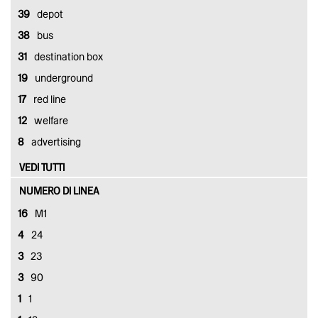
39
depot
38
bus
31
destination box
19
underground
17
red line
12
welfare
8
advertising
VEDI TUTTI
NUMERO DI LINEA
16
M1
4
24
3
23
3
90
1
1