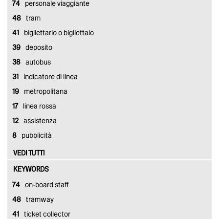
74
personale viaggiante
48
tram
41
bigliettario o bigliettaio
39
deposito
38
autobus
31
indicatore di linea
19
metropolitana
17
linea rossa
12
assistenza
8
pubblicità
VEDI TUTTI
KEYWORDS
74
on-board staff
48
tramway
41
ticket collector