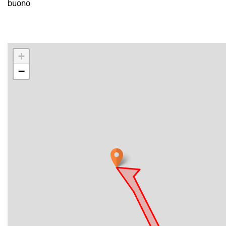
buono
+
−