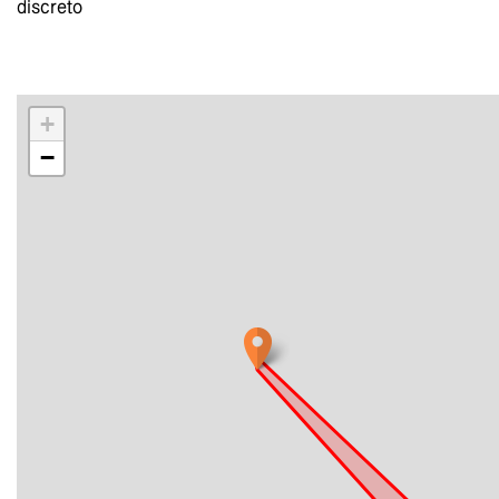
discreto
+
−