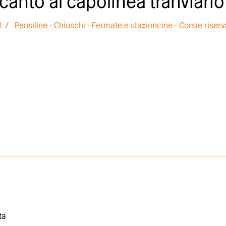
anto al capolinea tranviario
d
Pensiline - Chioschi - Fermate e stazioncine - Corsie riserv
ta