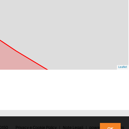
Leaflet
90150
Privacy e Cookie Policy
|
Note Legali
|
powered by xDams
OK