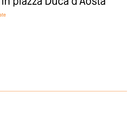
 in piazza Duca d'Aosta
ate