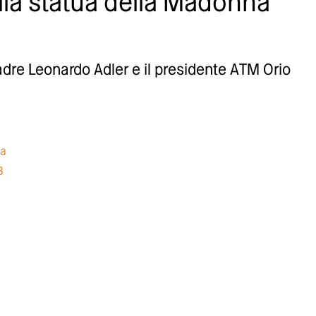
lla statua della Madonna
o
padre Leonardo Adler e il presidente ATM Orio
na
8