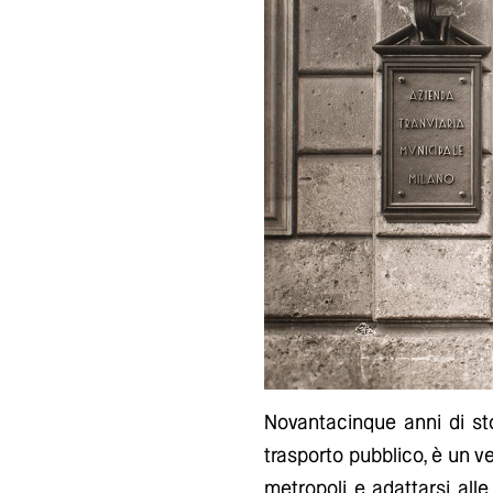
Novantacinque anni di sto
trasporto pubblico, è un v
metropoli e adattarsi all