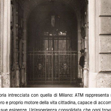
ria intrecciata con quella di Milano: ATM rappresenta 
ero e proprio motore della vita cittadina, capace di acco
e sue esigenze. Un'esperienza consolidata che oggi tr