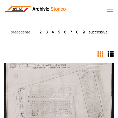
Archivio
Storico
precedente
1
2
3
4
5
6
7
8
9
successiva