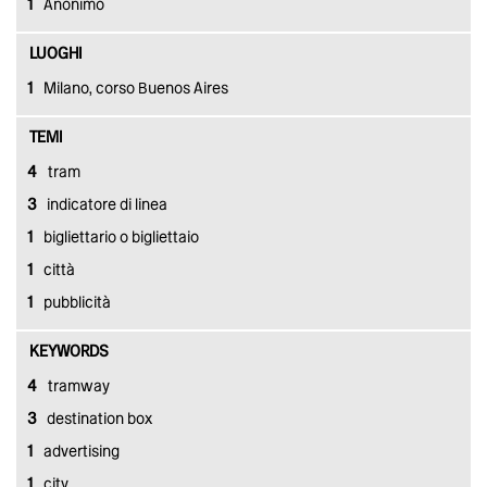
1
Anonimo
LUOGHI
1
Milano, corso Buenos Aires
TEMI
4
tram
3
indicatore di linea
1
bigliettario o bigliettaio
1
città
1
pubblicità
KEYWORDS
4
tramway
3
destination box
1
advertising
1
city