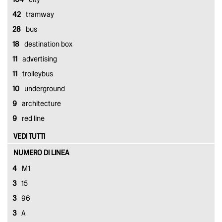
104
city
42
tramway
28
bus
18
destination box
11
advertising
11
trolleybus
10
underground
9
architecture
9
red line
VEDI TUTTI
NUMERO DI LINEA
4
M1
3
15
3
96
3
A