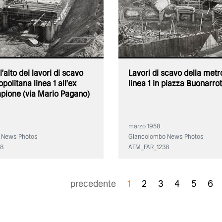
'alto dei lavori di scavo
Lavori di scavo della metr
politana linea 1 all'ex
linea 1 in piazza Buonarrot
pione (via Mario Pagano)
marzo 1958
 News Photos
Giancolombo News Photos
08
ATM_FAR_1238
precedente
1
2
3
4
5
6