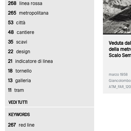
268
linea rossa
265
metropolitana
53
città
48
cantiere
35
scavi
Veduta dall
della metro
22
design
Scalo Sem
21
indicatore di linea
18
tornello
marzo 1958
13
galleria
Giancolombo
ATM_FAR_12
11
tram
VEDI TUTTI
KEYWORDS
267
red line