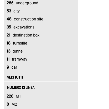
265
underground
53
city
48
construction site
35
excavations
21
destination box
18
turnstile
13
tunnel
11
tramway
9
car
VEDI TUTTI
NUMERO DI LINEA
228
M1
8
M2