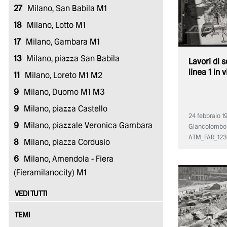
27
Milano, San Babila M1
18
Milano, Lotto M1
17
Milano, Gambara M1
13
Milano, piazza San Babila
Lavori di 
linea 1 in 
11
Milano, Loreto M1 M2
9
Milano, Duomo M1 M3
9
Milano, piazza Castello
24 febbraio 1
9
Milano, piazzale Veronica Gambara
Giancolombo
ATM_FAR_12
8
Milano, piazza Cordusio
6
Milano, Amendola - Fiera
(Fieramilanocity) M1
VEDI TUTTI
TEMI