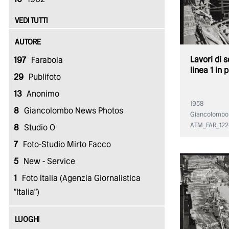
VEDI TUTTI
AUTORE
Lavori di 
197
Farabola
linea 1 in 
29
Publifoto
13
Anonimo
1958
8
Giancolombo News Photos
Giancolombo
ATM_FAR_122
8
Studio O
7
Foto-Studio Mirto Facco
5
New - Service
1
Foto Italia (Agenzia Giornalistica
"Italia")
LUOGHI