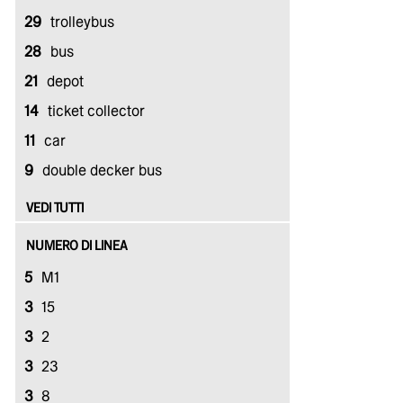
29
trolleybus
28
bus
21
depot
14
ticket collector
11
car
9
double decker bus
VEDI TUTTI
NUMERO DI LINEA
5
M1
3
15
3
2
3
23
3
8