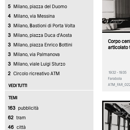
5
Milano, piazza del Duomo
4
Milano, via Messina
3
Milano, Bastioni di Porta Volta
3
Milano, piazza Duca d'Aosta
Corpo cent
3
Milano, piazza Enrico Bottini
articolato
3
Milano, via Palmanova
3
Milano, viale Luigi Sturzo
1932 - 1935
2
Circolo ricreativo ATM
Farabola
ATM_FAR_02
VEDI TUTTI
TEMI
163
pubblicità
62
tram
46
città