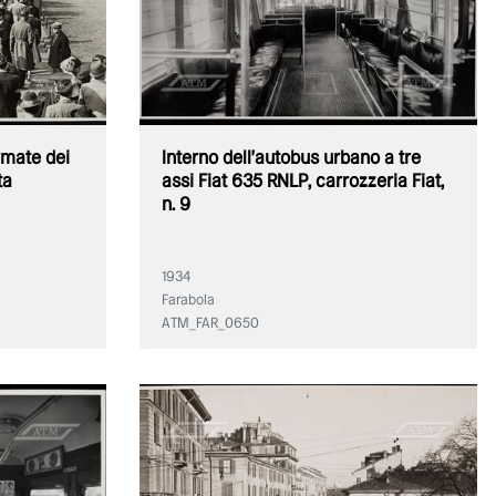
rmate dei
Interno dell'autobus urbano a tre
ta
assi Fiat 635 RNLP, carrozzeria Fiat,
n. 9
1934
Farabola
ATM_FAR_0650