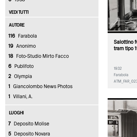
VEDI TUTTI
AUTORE
116
Farabola
Salottino f
19
Anonimo
tram tipo 
18
Foto-Studio Mirto Facco
6
Publifoto
1932
Farabola
2
Olympia
ATM_FAR_02
1
Giancolombo News Photos
1
Villani, A.
LUOGHI
7
Deposito Molise
5
Deposito Novara