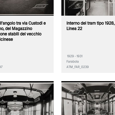
l'angolo tra via Custodi e
Interno del tram tipo 1928,
ino, del Magazzino
Linea 22
ne stabili del vecchio
icinese
1929 - 1931
Farabola
97
ATM_FAR_0239