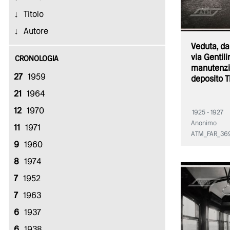
Titolo
Autore
Veduta, dal
via Gentil
CRONOLOGIA
manutenzio
27
1959
deposito T
21
1964
12
1970
1925 - 1927
Anonimo
11
1971
ATM_FAR_36
9
1960
8
1974
7
1952
7
1963
6
1937
6
1938