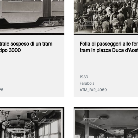
rale sospeso di un tram
Folla di passeggeri alle fe
 tipo 3000
tram in piazza Duca d'Aos
1933
Farabola
26
ATM_FAR_4069