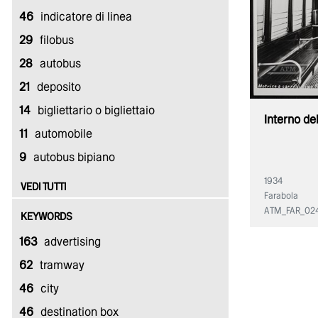
46
indicatore di linea
29
filobus
28
autobus
21
deposito
14
bigliettario o bigliettaio
Interno del
11
automobile
9
autobus bipiano
1934
VEDI TUTTI
Farabola
ATM_FAR_02
KEYWORDS
163
advertising
62
tramway
46
city
46
destination box