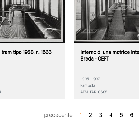
 tram tipo 1928, n. 1633
Interno di una motrice int
Breda - OEFT
1935 - 1937
Farabola
41
ATM_FAR_0685
precedente
1
2
3
4
5
6