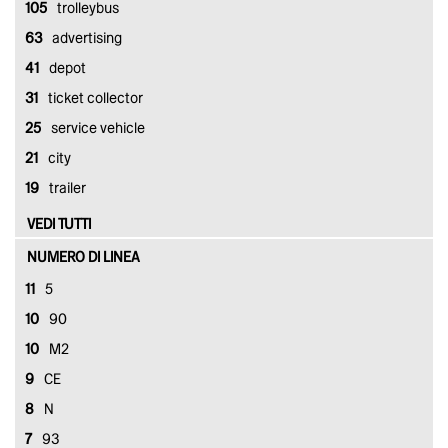
105
trolleybus
63
advertising
41
depot
31
ticket collector
25
service vehicle
21
city
19
trailer
VEDI TUTTI
NUMERO DI LINEA
11
5
10
90
10
M2
9
CE
8
N
7
93