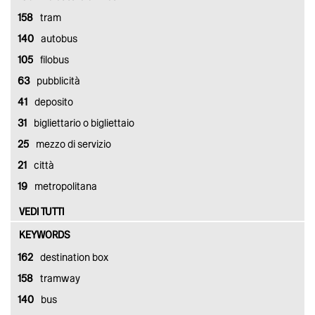
158
tram
140
autobus
105
filobus
63
pubblicità
41
deposito
31
bigliettario o bigliettaio
25
mezzo di servizio
21
città
19
metropolitana
VEDI TUTTI
KEYWORDS
162
destination box
158
tramway
140
bus