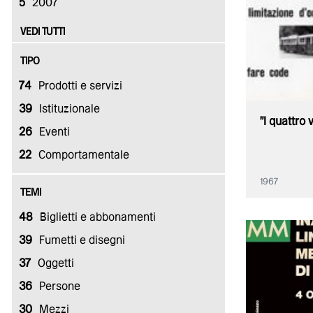
5
2007
VEDI TUTTI
TIPO
74
Prodotti e servizi
39
Istituzionale
"I quattro
26
Eventi
22
Comportamentale
1967
TEMI
48
Biglietti e abbonamenti
39
Fumetti e disegni
37
Oggetti
36
Persone
30
Mezzi